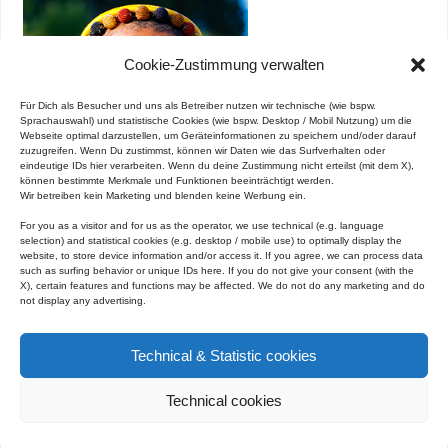
Cookie-Zustimmung verwalten
Für Dich als Besucher und uns als Betreiber nutzen wir technische (wie bspw.
Sprachauswahl) und statistische Cookies (wie bspw. Desktop / Mobil Nutzung) um die
Webseite optimal darzustellen, um Geräteinformationen zu speichern und/oder darauf
zuzugreifen. Wenn Du zustimmst, können wir Daten wie das Surfverhalten oder
eindeutige IDs hier verarbeiten. Wenn du deine Zustimmung nicht erteilst (mit dem X),
können bestimmte Merkmale und Funktionen beeinträchtigt werden.
Wir betreiben kein Marketing und blenden keine Werbung ein.
For you as a visitor and for us as the operator, we use technical (e.g. language
selection) and statistical cookies (e.g. desktop / mobile use) to optimally display the
website, to store device information and/or access it.
If you agree, we can process data
such as surfing behavior or unique IDs here.
If you do not give your consent (with the
X), certain features and functions may be affected.
We do not do any marketing and do
not display any advertising.
mehr lesen / read more ...
Technical & Statistic cookies
Siham Lachab
,
Technical cookies
aus Tunesien