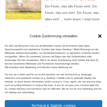
Ein Feuer, das alle Feuer eint!, Ein
Feuer, das uns eint!, Ein Feuer, das
alles eint! ... mehr lesen / read more
...
Cookie-Zustimmung verwalten
Die Kiva
Für Dich als Besucher und uns als Betreiber nutzen wir technische (wie bspw.
Zeremonie 2021
Sprachauswahl) und statistische Cookies (wie bspw. Desktop / Mobil Nutzung) um die
Webseite optimal darzustellen, um Geräteinformationen zu speichern und/oder darauf
zuzugreifen. Wenn Du zustimmst, können wir Daten wie das Surfverhalten oder
Wir sind mit Allem verbunden, für
eindeutige IDs hier verarbeiten. Wenn du deine Zustimmung nicht erteilst (mit dem X),
können bestimmte Merkmale und Funktionen beeinträchtigt werden.
Alles mit dem wir verbunden sind,
Wir betreiben kein Marketing und blenden keine Werbung ein.
von ganzem Herzen. ... mehr lesen /
For you as a visitor and for us as the operator, we use technical (e.g. language
selection) and statistical cookies (e.g. desktop / mobile use) to optimally display the
read more ...
website, to store device information and/or access it.
If you agree, we can process data
such as surfing behavior or unique IDs here.
If you do not give your consent (with the
X), certain features and functions may be affected.
We do not do any marketing and do
not display any advertising.
Technical & Statistic cookies