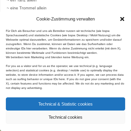
~ ein Tanz allein
~ eine Trommel allein
~ ein Herz allein.​
Cookie-Zustimmung verwalten
Der Sonnentanz ist ein wesentlicher Bestandteil des Weges der
Für Dich als Besucher und uns als Betreiber nutzen wir technische (wie bspw.
Wurzeln der Erde.
Sprachauswahl) und statistische Cookies (wie bspw. Desktop / Mobil Nutzung) um die
Webseite optimal darzustellen, um Geräteinformationen zu speichern und/oder darauf
zuzugreifen. Wenn Du zustimmst, können wir Daten wie das Surfverhalten oder
eindeutige IDs hier verarbeiten. Wenn du deine Zustimmung nicht erteilst (mit dem X),
können bestimmte Merkmale und Funktionen beeinträchtigt werden.
Über das Bild kommt Ihr zu weiteren Informationen zum
Wir betreiben kein Marketing und blenden keine Werbung ein.
Sonnentanz nach Wurzeln-der-Erde.
For you as a visitor and for us as the operator, we use technical (e.g. language
selection) and statistical cookies (e.g. desktop / mobile use) to optimally display the
website, to store device information and/or access it.
If you agree, we can process data
such as surfing behavior or unique IDs here.
If you do not give your consent (with the
X), certain features and functions may be affected.
We do not do any marketing and do
not display any advertising.
PRÄSENTIERT VON
PARABOLA
&
WORDPRESS.
Technical & Statistic cookies
Technical cookies