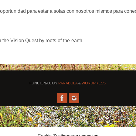
portunidad para estar a solas con nosotros mismos para conec
 the Vision Quest by roots-of-the-earth.
FUNCIONA CON
PARABOLA
&
WORDPRESS.
Cookie-Zustimmung verwalten