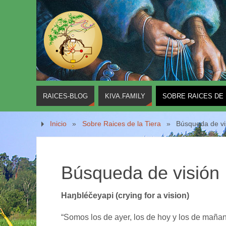
RAICES-BLOG
KIVA.FAMILY
SOBRE RAICES DE 
Inicio
»
Sobre Raices de la Tiera
»
Búsqueda de vi
Búsqueda de visión
Haŋbléčeyapi
(crying for a vision)
​“Somos los de ayer, los de hoy y los de mañan