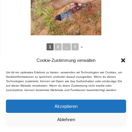
1
2
...
7
►
Cookie-Zustimmung verwalten
Um dir ein optimales Erlebnis zu bieten, verwenden wir Technologien wie Cookies, um
Geräteinformationen zu speichern und/oder darauf zuzugreifen. Wenn du diesen
Technologien zustimmst, können wir Daten wie das Surfverhalten oder eindeutige IDs
«
Photostream
Photos Kiva 2021 – Parte II
»
auf dieser Website verarbeiten. Wenn du deine Zustimmung nicht erteilst oder
zurückziehst, können bestimmte Merkmale und Funktionen beeinträchtigt werden.
Akzeptieren
FUNCIONA CON
PARABOLA
&
WORDPRESS.
Ablehnen