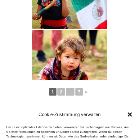
1
2
...
7
►
Cookie-Zustimmung verwalten
Um dir ein optimales Erlebnis zu bieten, verwenden wir Technologien wie Cookies, um
«
Tabaco y Ceremonia (EN)
A new fire is seed –
Geräteinformationen zu speichern und/oder darauf zuzugreifen. Wenn du diesen
Technologien zustimmst, können wir Daten wie das Surfverhalten oder eindeutige IDs