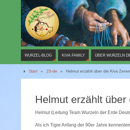
WURZEL-BLOG
KIVA.FAMILY
ÜBER WURZELN D
Start
»
23-de
»
Helmut erzählt über die Kiva Zere
Helmut erzählt über
Helmut (Leitung Team Wurzeln der Erde Deuts
Als ich Tigre Anfang der 90er Jahre kennenlern