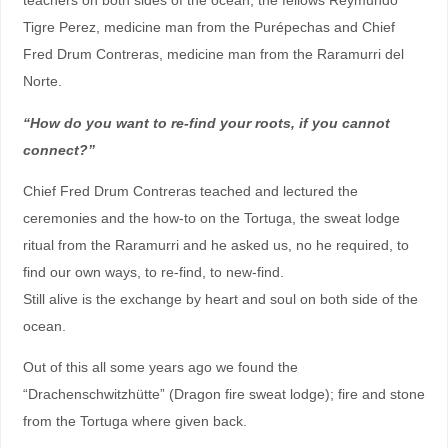
teachers on both sides of the ocean, the fellows Reymundo
Tigre Perez, medicine man from the Purépechas and Chief
Fred Drum Contreras, medicine man from the Raramurri del
Norte.
“How do you want to re-find your roots, if you cannot
connect?”
Chief Fred Drum Contreras teached and lectured the
ceremonies and the how-to on the Tortuga, the sweat lodge
ritual from the Raramurri and he asked us, no he required, to
find our own ways, to re-find, to new-find.
Still alive is the exchange by heart and soul on both side of the
ocean.
Out of this all some years ago we found the
“Drachenschwitzhütte” (Dragon fire sweat lodge); fire and stone
from the Tortuga where given back.